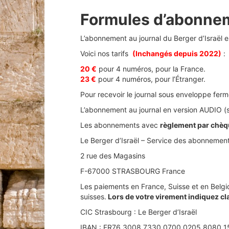
Formules d’abonne
L’abonnement au journal du Berger d’Israël e
Voici nos tarifs
(Inchangés depuis 2022)
:
20 €
pour 4 numéros, pour la France.
23 €
pour 4 numéros, pour l’Étranger.
Pour recevoir le journal
sous enveloppe fer
L’abonnement au journal en version AUDIO (
Les abonnements
avec
règlement par chèq
Le Berger d’Israël – Service des abonnemen
2 rue des Magasins
F-67000 STRASBOURG France
Les paiements en France, Suisse et en Belgi
suisses.
Lors de votre virement indiquez cl
CIC Strasbourg : Le Berger d’Israël
IBAN : FR76 3008 7330 0700 0205 8080 1