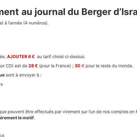
ment
au journal du Berger d’Isra
st à l’année (4 numéros).
mée
,
AJOUTER 6 €
au tarif choisi ci-dessus.
sur CD) est de
28 €
(pour la France) ;
30
€
pour le reste du monde.
ue
sont à envoyer à :
ts
que peuvent être effectués par virement sur l’un de nos comptes
en 
airement le motif
.
59