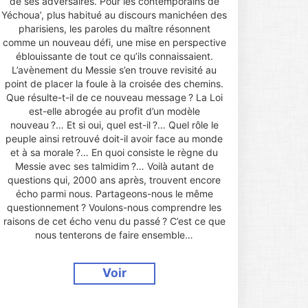
de ses adversaires. Pour les contemporains de
Yéchoua’, plus habitué au discours manichéen des
pharisiens, les paroles du maître résonnent
comme un nouveau défi, une mise en perspective
éblouissante de tout ce qu’ils connaissaient.
L’avènement du Messie s’en trouve revisité au
point de placer la foule à la croisée des chemins.
Que résulte-t-il de ce nouveau message ? La Loi
est-elle abrogée au profit d’un modèle
nouveau ?… Et si oui, quel est-il ?… Quel rôle le
peuple ainsi retrouvé doit-il avoir face au monde
et à sa morale ?… En quoi consiste le règne du
Messie avec ses talmidim ?… Voilà autant de
questions qui, 2000 ans après, trouvent encore
écho parmi nous. Partageons-nous le même
questionnement ? Voulons-nous comprendre les
raisons de cet écho venu du passé ? C’est ce que
nous tenterons de faire ensemble…
Voir