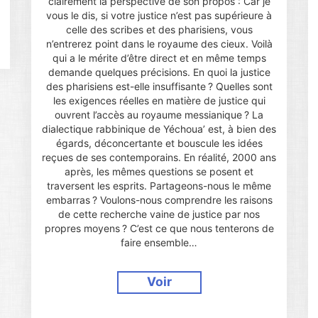
clairement la perspective de son propos : Car je
vous le dis, si votre justice n’est pas supérieure à
celle des scribes et des pharisiens, vous
n’entrerez point dans le royaume des cieux. Voilà
qui a le mérite d’être direct et en même temps
demande quelques précisions. En quoi la justice
des pharisiens est-elle insuffisante ? Quelles sont
les exigences réelles en matière de justice qui
ouvrent l’accès au royaume messianique ? La
dialectique rabbinique de Yéchoua’ est, à bien des
égards, déconcertante et bouscule les idées
reçues de ses contemporains. En réalité, 2000 ans
après, les mêmes questions se posent et
traversent les esprits. Partageons-nous le même
embarras ? Voulons-nous comprendre les raisons
de cette recherche vaine de justice par nos
propres moyens ? C’est ce que nous tenterons de
faire ensemble…
Voir