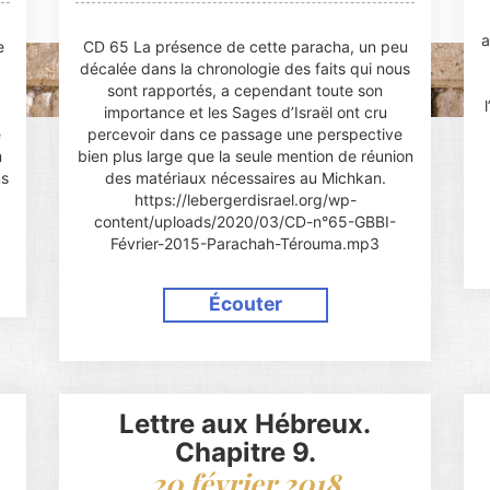
a
e
CD 65 La présence de cette paracha, un peu
décalée dans la chronologie des faits qui nous
sont rapportés, a cependant toute son
importance et les Sages d’Israël ont cru
e
percevoir dans ce passage une perspective
m
bien plus large que la seule mention de réunion
ns
des matériaux nécessaires au Michkan.
https://lebergerdisrael.org/wp-
content/uploads/2020/03/CD-n°65-GBBI-
Février-2015-Parachah-Térouma.mp3
Écouter
Lettre aux Hébreux.
Chapitre 9.
20 février 2018