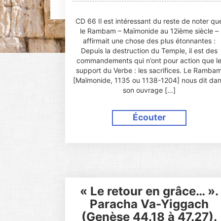
CD 66 Il est intéressant du reste de noter qu
le Rambam – Maïmonide au 12ième siècle –
affirmait une chose des plus étonnantes :
Depuis la destruction du Temple, il est des
commandements qui n’ont pour action que l
support du Verbe : les sacrifices. Le Ramba
[Maïmonide, 1135 ou 1138-1204] nous dit da
son ouvrage […]
Écouter
« Le retour en grâce… ».
Paracha Va-Yiggach
(Genèse 44.18 à 47.27).