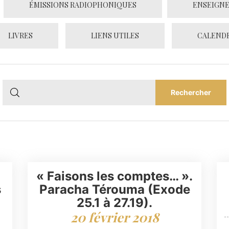
ÉMISSIONS RADIOPHONIQUES
ENSEIGN
LIVRES
LIENS UTILES
CALENDR
« Faisons les comptes… ».
s
Paracha Térouma (Exode
25.1 à 27.19).
20 février 2018