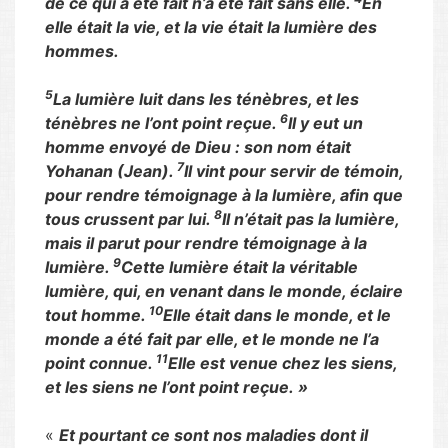
de ce qui a été fait n’a été fait sans elle.
En
elle était la vie, et la vie était la lumière des
hommes.
5
La lumière luit dans les ténèbres, et les
6
ténèbres ne l’ont point reçue.
Il y eut un
homme envoyé de Dieu : son nom était
7
Yohanan (Jean).
Il vint pour servir de témoin,
pour rendre témoignage à la lumière, afin que
8
tous crussent par lui.
Il n’était pas la lumière,
mais il parut pour rendre témoignage à la
9
lumière.
Cette lumière était la véritable
lumière, qui, en venant dans le monde, éclaire
10
tout homme.
Elle était dans le monde, et le
monde a été fait par elle, et le monde ne l’a
11
point connue.
Elle est venue chez les siens,
et les siens ne l’ont point reçue. »
«
Et pourtant ce sont nos maladies dont il