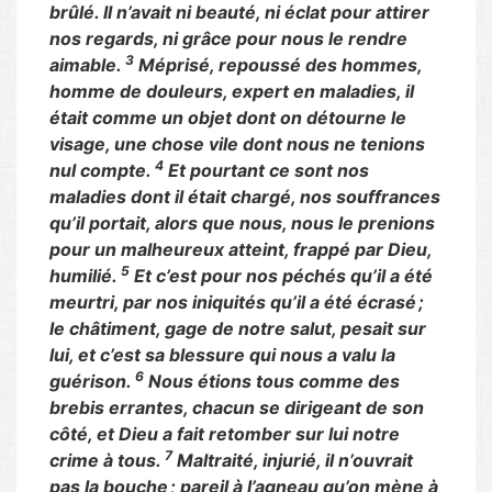
brûlé. Il n’avait ni beauté, ni éclat pour attirer
nos regards, ni grâce pour nous le rendre
3
aimable.
Méprisé, repoussé des hommes,
homme de douleurs, expert en maladies, il
était comme un objet dont on détourne le
visage, une chose vile dont nous ne tenions
4
nul compte.
Et pourtant ce sont nos
maladies dont il était chargé, nos souffrances
qu’il portait, alors que nous, nous le prenions
pour un malheureux atteint, frappé par Dieu,
5
humilié.
Et c’est pour nos péchés qu’il a été
meurtri, par nos iniquités qu’il a été écrasé ;
le châtiment, gage de notre salut, pesait sur
lui, et c’est sa blessure qui nous a valu la
6
guérison.
Nous étions tous comme des
brebis errantes, chacun se dirigeant de son
côté, et Dieu a fait retomber sur lui notre
7
crime à tous.
Maltraité, injurié, il n’ouvrait
pas la bouche ; pareil à l’agneau qu’on mène à