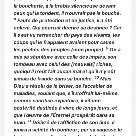
la boucherie, à la brebis silencieuse devant
ceux qui la tondent, il n’ouvrait pas la bouche.
8
Faute de protection et de justice, il a été
enlevé. Qui pourrait décrire sa destinée ? Car
il s’est vu retrancher du pays des vivants, les
coups qui le frappaient avaient pour cause
9
les péchés des peuples (mon peuple).
On a
mis sa sépulture avec celle des impies, son
tombeau avec celui des [mauvais] riches,
quoiqu’il n’eût fait aucun mal et qu’il n’y eût
10
jamais de fraude dans sa bouche.
Mais
Dieu a résolu de le briser, de l’accabler de
maladies, voulant que, s’il s’offrait lui-même
comme sacrifice expiatoire, il vît une
postérité destinée à vivre de longs jours, et
que l’œuvre de l’Éternel prospérât dans sa
11
main.
Délivré de l’affliction de son âme, il
jouira à satiété du bonheur ; par sa sagesse le