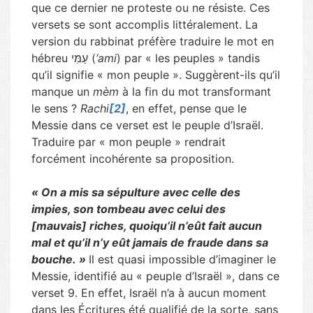
que ce dernier ne proteste ou ne résiste. Ces
versets se sont accomplis littéralement. La
version du rabbinat préfère traduire le mot en
hébreu עַמִּי (
‘ami
) par « les peuples » tandis
qu’il signifie « mon peuple ». Suggèrent-ils qu’il
manque un
mèm
à la fin du mot transformant
le sens ?
Rachi
[2]
, en effet, pense que le
Messie dans ce verset est le peuple d’Israël.
Traduire par « mon peuple » rendrait
forcément incohérente sa proposition.
« On a mis sa sépulture avec celle des
impies, son tombeau avec celui des
[mauvais] riches, quoiqu’il n’eût fait aucun
mal et qu’il n’y eût jamais de fraude dans sa
bouche. »
Il est quasi impossible d’imaginer le
Messie, identifié au « peuple d’Israël », dans ce
verset 9. En effet, Israël n’a à aucun moment
dans les Écritures été qualifié de la sorte, sans