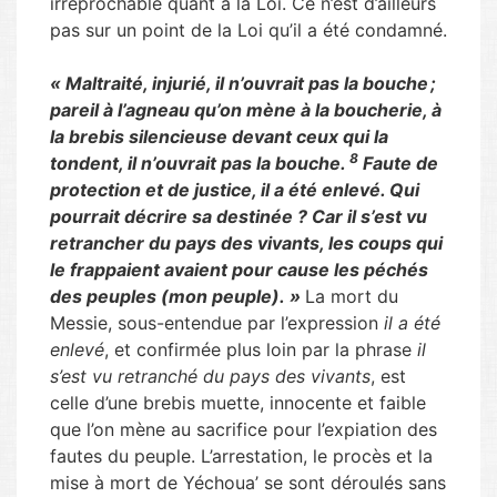
irréprochable quant à la Loi. Ce n’est d’ailleurs
pas sur un point de la Loi qu’il a été condamné.
« Maltraité, injurié, il n’ouvrait pas la bouche ;
pareil à l’agneau qu’on mène à la boucherie, à
la brebis silencieuse devant ceux qui la
8
tondent, il n’ouvrait pas la bouche.
Faute de
protection et de justice, il a été enlevé. Qui
pourrait décrire sa destinée ? Car il s’est vu
retrancher du pays des vivants, les coups qui
le frappaient avaient pour cause les péchés
des peuples (mon peuple). »
La mort du
Messie, sous-entendue par l’expression
il a été
enlevé
, et confirmée plus loin par la phrase
il
s’est vu retranché du pays des vivants
, est
celle d’une brebis muette, innocente et faible
que l’on mène au sacrifice pour l’expiation des
fautes du peuple. L’arrestation, le procès et la
mise à mort de Yéchoua’ se sont déroulés sans