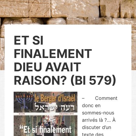
ET SI
FINALEMENT
DIEU AVAIT
RAISON? (BI 579)
– Comment
donc en
sommes-nous
arrivés là ?… À
discuter d’un
texte des