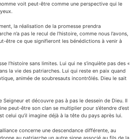
 homme voit peut-être comme une perspective qui le
 yeux.
ement, la réalisation de la promesse prendra
rche n’a pas le recul de l’histoire, comme nous l’avons,
t-être ce que signifieront les bénédictions à venir à
sse l’histoire sans limites. Lui qui ne s’inquiète pas des «
ans la vie des patriarches. Lui qui reste en paix quand
aotique, animée de soubresauts incontrôlés. Dieu le sait
 Seigneur et découvre pas à pas le dessein de Dieu. Il
ne peut-être son clan se multiplier pour s’étendre d’est
t celui qu’il imagine déjà à la tête du pays après lui.
 L’alliance concerne une descendance différente, au
 donne au patriarche un autre signe associé au fils de la