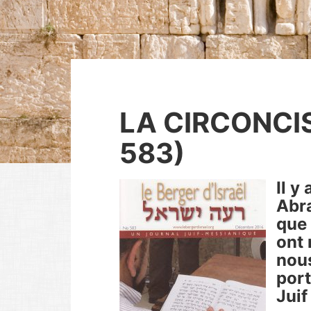
LA CIRCONCIS
583)
Il y
Abra
que 
ont 
nous
port
Jui