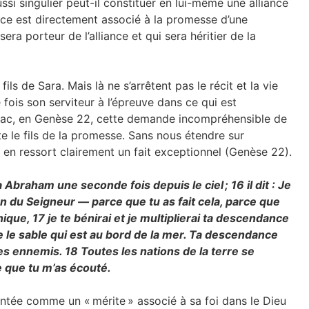
si singulier peut-il constituer en lui-même une alliance
ance est directement associé à la promesse d’une
 sera porteur de l’alliance et qui sera héritier de la
ls de Sara. Mais là ne s’arrêtent pas le récit et la vie
fois son serviteur à l’épreuve dans ce qui est
aac, en Genèse 22, cette demande incompréhensible de
e le fils de la promesse. Sans nous étendre sur
l en ressort clairement un fait exceptionnel (Genèse 22).
Abraham une seconde fois depuis le ciel ;
16
il dit : Je
n du Seigneur — parce que tu as fait cela, parce que
unique,
17
je te bénirai et je multiplierai ta descendance
 le sable qui est au bord de la mer. Ta descendance
ses ennemis.
18
Toutes les nations de la terre se
 que tu m’as écouté.
entée comme un « mérite » associé à sa foi dans le Dieu