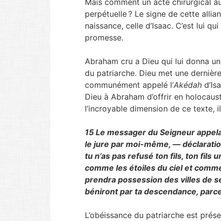
Mais comment un acte chirurgical aus
perpétuelle ? Le signe de cette alli
naissance, celle d’Isaac. C’est lui qui
promesse.
Abraham cru a Dieu qui lui donna un fi
du patriarche. Dieu met une dernière 
communément appelé l’
Akédah
d’Is
Dieu à Abraham d’offrir en holocaust
l’incroyable dimension de ce texte, i
15
Le messager du Seigneur appela 
le jure par moi-même, — déclaratio
tu n’as pas refusé ton fils, ton fils 
comme les étoiles du ciel et comme
prendra possession des villes de 
béniront par ta descendance, parce
L’obéissance du patriarche est prés