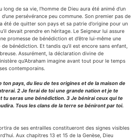
u long de sa vie, l’homme de Dieu aura été animé d’un
t d’une persévérance peu commune. Son premier pas de
ra été de quitter son pays et sa patrie d’origine pour un
u’il devait prendre en héritage. Le Seigneur lui assure
une promesse de bénédiction et d’être lui-même une
 de bénédiction. Et tandis qu’il est encore sans enfant,
reuse. Assurément, la déclaration divine de
ministère qu’Abraham imagine avant tout pour le temps
 ses contemporains.
 ton pays, du lieu de tes origines et de la maison de
ntrerai.
2
Je ferai de toi une grande nation et je te
et tu seras une bénédiction.
3
Je bénirai ceux qui te
udira. Tous les clans de la terre se béniront par toi.
sortira de ses entrailles constitueront des signes visibles
urd’hui. Aux chapitres 13 et 15 de la Genèse, Dieu