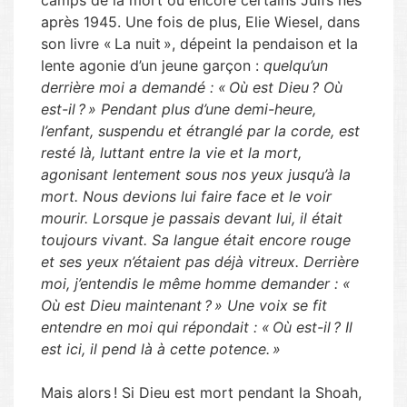
camps de la mort ou encore certains Juifs nés
après 1945. Une fois de plus, Elie Wiesel, dans
son livre « La nuit », dépeint la pendaison et la
lente agonie d’un jeune garçon :
quelqu’un
derrière moi a demandé : « Où est Dieu ? Où
est-il ? » Pendant plus d’une demi-heure,
l’enfant, suspendu et étranglé par la corde, est
resté là, luttant entre la vie et la mort,
agonisant lentement sous nos yeux jusqu’à la
mort. Nous devions lui faire face et le voir
mourir. Lorsque je passais devant lui, il était
toujours vivant. Sa langue était encore rouge
et ses yeux n’étaient pas déjà vitreux. Derrière
moi, j’entendis le même homme demander : «
Où est Dieu maintenant ? » Une voix se fit
entendre en moi qui répondait : « Où est-il ? Il
est ici, il pend là à cette potence. »
Mais alors ! Si Dieu est mort pendant la Shoah,